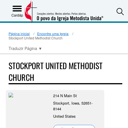
S
Cardápio
Página inicial
Encontre uma Igreja
Stockport United Methodist Church
Traduzir Página
▼
STOCKPORT UNITED METHODIST
CHURCH
214 N Main St
Stockport, Iowa, 52651-
8144
United States