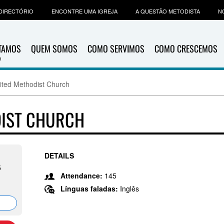
DIRECTÓRIO
ENCONTRE UMA IGREJA
A QUESTÃO METODISTA
N
ITAMOS
QUEM SOMOS
COMO SERVIMOS
COMO CRESCEMOS
ited Methodist Church
DIST CHURCH
DETAILS
5
Attendance:
145
Línguas faladas:
Inglês