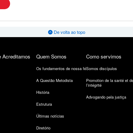
De volta ao topo
 Acreditamos
Quem Somos
Como servimos
Os fundamentos de nossa fé
Somos discípulos
A Questão Metodista
Promotion de la santé et d
l’intégrité
História
Advogando pela justiça
Estrutura
Últimas notícias
Diretório