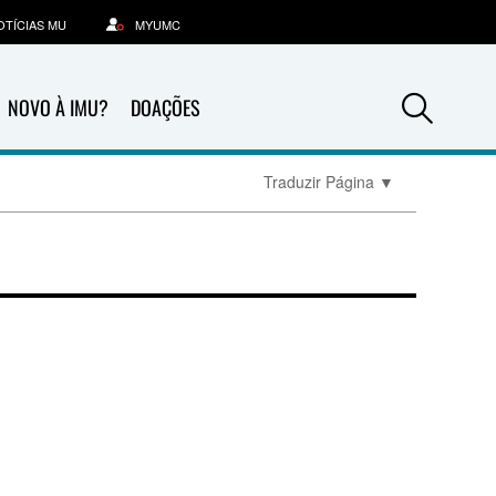
OTÍCIAS MU
MYUMC
Sea
NOVO À IMU?
DOAÇÕES
Traduzir Página
▼