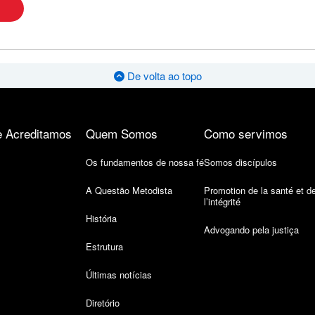
De volta ao topo
 Acreditamos
Quem Somos
Como servimos
Os fundamentos de nossa fé
Somos discípulos
A Questão Metodista
Promotion de la santé et d
l’intégrité
História
Advogando pela justiça
Estrutura
Últimas notícias
Diretório