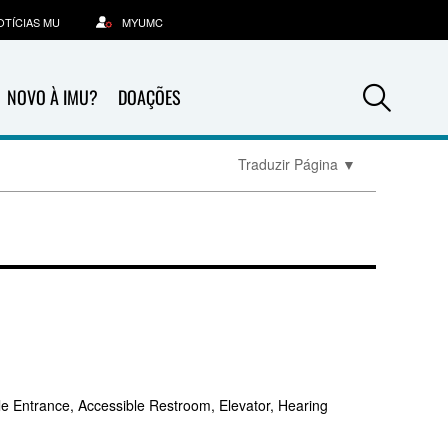
OTÍCIAS MU
MYUMC
Sea
NOVO À IMU?
DOAÇÕES
Traduzir Página
▼
le Entrance, Accessible Restroom, Elevator, Hearing