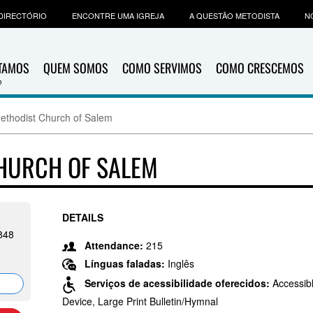
DIRECTÓRIO
ENCONTRE UMA IGREJA
A QUESTÃO METODISTA
N
ITAMOS
QUEM SOMOS
COMO SERVIMOS
COMO CRESCEMOS
Methodist Church of Salem
CHURCH OF SALEM
DETAILS
848
Attendance:
215
Línguas faladas:
Inglês
Serviços de acessibilidade oferecidos:
Accessib
Device, Large Print Bulletin/Hymnal