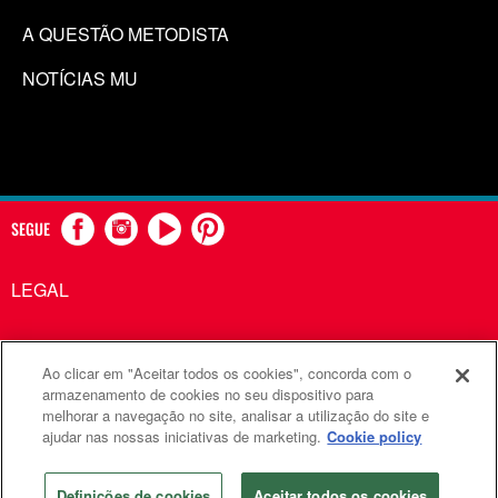
A QUESTÃO METODISTA
NOTÍCIAS MU
SEGUE
LEGAL
Ao clicar em "Aceitar todos os cookies", concorda com o
Comunicações Metodistas Unidas é uma agência da Igreja
armazenamento de cookies no seu dispositivo para
melhorar a navegação no site, analisar a utilização do site e
Metodista Unida
ajudar nas nossas iniciativas de marketing.
Cookie policy
©2026
Comunicações Metodistas Unidas. Todos os direitos
reservados
Definições de cookies
Aceitar todos os cookies