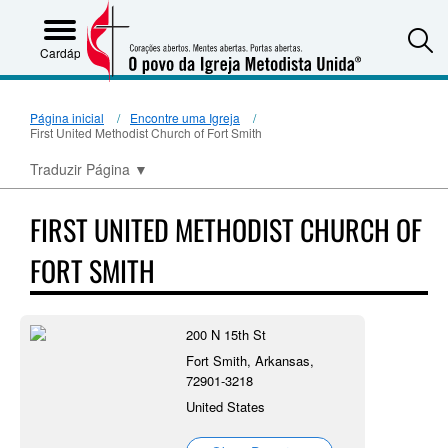
S
Cardápio
Página inicial
Encontre uma Igreja
First United Methodist Church of Fort Smith
Traduzir Página
▼
FIRST UNITED METHODIST CHURCH OF
FORT SMITH
200 N 15th St
Fort Smith, Arkansas,
72901-3218
United States