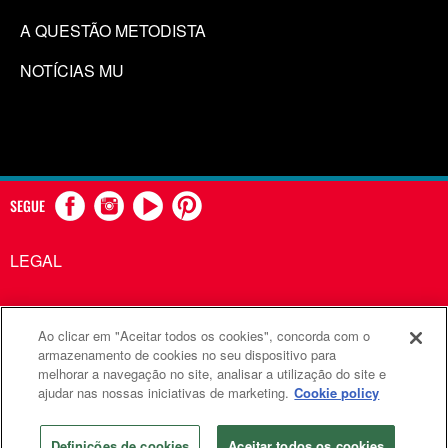
A QUESTÃO METODISTA
NOTÍCIAS MU
SEGUE
LEGAL
Ao clicar em "Aceitar todos os cookies", concorda com o
Comunicações Metodistas Unidas é uma agência da Igreja
armazenamento de cookies no seu dispositivo para
melhorar a navegação no site, analisar a utilização do site e
Metodista Unida
ajudar nas nossas iniciativas de marketing.
Cookie policy
©2026
Comunicações Metodistas Unidas. Todos os direitos
reservados
Definições de cookies
Aceitar todos os cookies