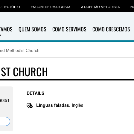
DIRECTÓRIO
ENCONTRE UMA IGREJA
A QUESTÃO METODISTA
N
ITAMOS
QUEM SOMOS
COMO SERVIMOS
COMO CRESCEMOS
ted Methodist Church
IST CHURCH
DETAILS
 26351
Línguas faladas:
Inglês