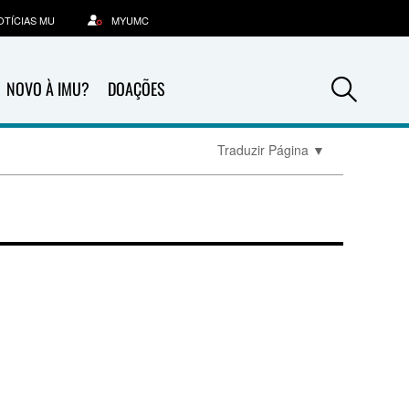
OTÍCIAS MU
MYUMC
Sea
NOVO À IMU?
DOAÇÕES
Traduzir Página
▼