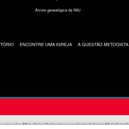
Árvore genealógica da IMU
CTÓRIO
ENCONTRE UMA IGREJA
A QUESTÃO METODISTA
unicações Metodistas Unidas é uma agência da Igreja Metodista U