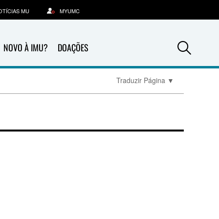
OTÍCIAS MU
MYUMC
Sea
NOVO À IMU?
DOAÇÕES
Traduzir Página
▼