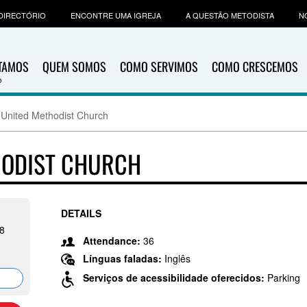
DIRECTÓRIO
ENCONTRE UMA IGREJA
A QUESTÃO METODISTA
N
ITAMOS
QUEM SOMOS
COMO SERVIMOS
COMO CRESCEMOS
United Methodist Church
HODIST CHURCH
DETAILS
18
Attendance:
36
Línguas faladas:
Inglês
Serviços de acessibilidade oferecidos:
Parking