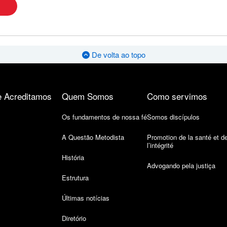
De volta ao topo
 Acreditamos
Quem Somos
Como servimos
Os fundamentos de nossa fé
Somos discípulos
A Questão Metodista
Promotion de la santé et d
l’intégrité
História
Advogando pela justiça
Estrutura
Últimas notícias
Diretório