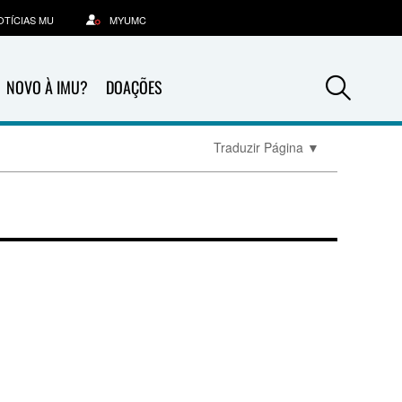
OTÍCIAS MU
MYUMC
Sea
NOVO À IMU?
DOAÇÕES
Traduzir Página
▼