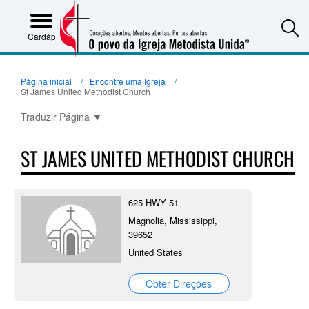
S
Cardápio
Página inicial
Encontre uma Igreja
St James United Methodist Church
Traduzir Página
▼
ST JAMES UNITED METHODIST CHURCH
625 HWY 51
Magnolia, Mississippi,
39652
United States
Obter Direções