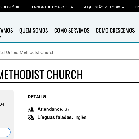
DIRECTÓRIO
ENCONTRE UMA IGREJA
A QUESTÃO METODISTA
N
ITAMOS
QUEM SOMOS
COMO SERVIMOS
COMO CRESCEMOS
al United Methodist Church
METHODIST CHURCH
DETAILS
04-
Attendance:
37
Línguas faladas:
Inglês