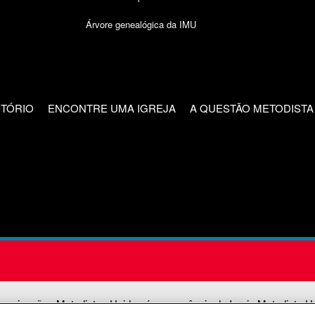
Árvore genealógica da IMU
CTÓRIO
ENCONTRE UMA IGREJA
A QUESTÃO METODISTA
unicações Metodistas Unidas é uma agência da Igreja Metodista U