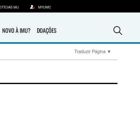
OTÍCIAS MU
MYUMC
Sea
NOVO À IMU?
DOAÇÕES
Traduzir Página
▼