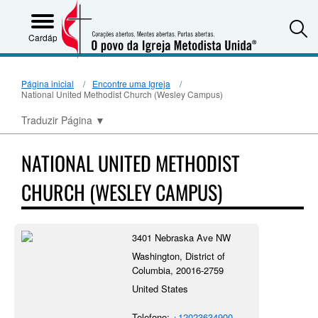
S
Cardápio
Página inicial
Encontre uma Igreja
National United Methodist Church (Wesley Campus)
Traduzir Página
▼
NATIONAL UNITED METHODIST
CHURCH (WESLEY CAMPUS)
3401 Nebraska Ave NW
Washington, District of
Columbia, 20016-2759
United States
Telefone:
+12023634900