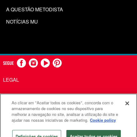
A QUESTÃO METODISTA
NOTÍCIAS MU
SEGUE
LEGAL
Ao clicar em "Aceitar todos os cookies", concorda com o
Comunicações Metodistas Unidas é uma agência da Igreja
armazenamento de cookies no seu dispositivo para
melhorar a navegação no site, analisar a utilização do site e
Metodista Unida
ajudar nas nossas iniciativas de marketing.
Cookie policy
©2026
Comunicações Metodistas Unidas. Todos os direitos
reservados
Definições de cookies
Aceitar todos os cookies