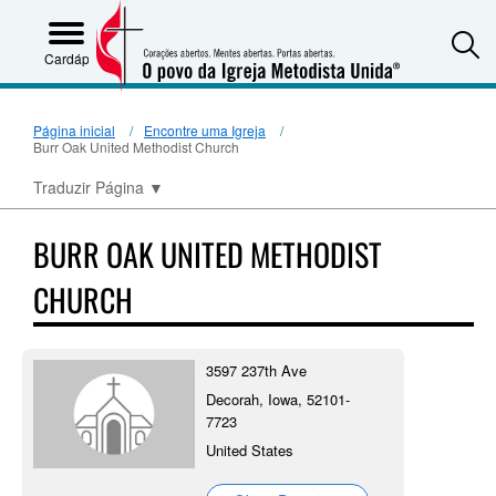
S
Cardápio
Página inicial
Encontre uma Igreja
Burr Oak United Methodist Church
Traduzir Página
▼
BURR OAK UNITED METHODIST
CHURCH
3597 237th Ave
Decorah, Iowa, 52101-
7723
United States