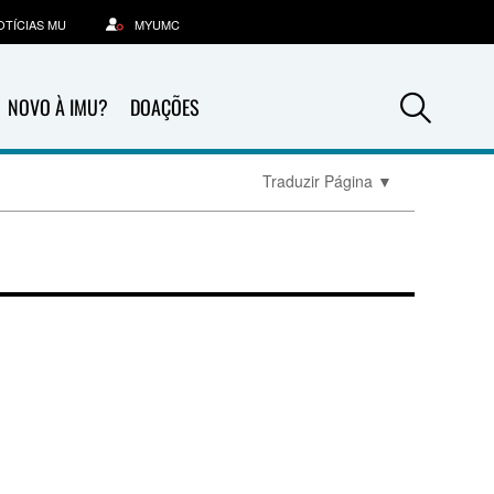
OTÍCIAS MU
MYUMC
Sea
NOVO À IMU?
DOAÇÕES
Traduzir Página
▼