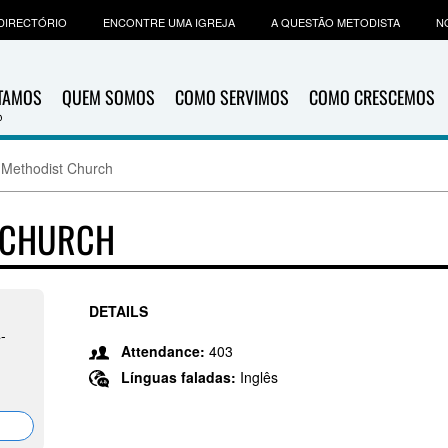
DIRECTÓRIO
ENCONTRE UMA IGREJA
A QUESTÃO METODISTA
N
ITAMOS
QUEM SOMOS
COMO SERVIMOS
COMO CRESCEMOS
 Methodist Church
T CHURCH
DETAILS
4-
Attendance:
403
Línguas faladas:
Inglês