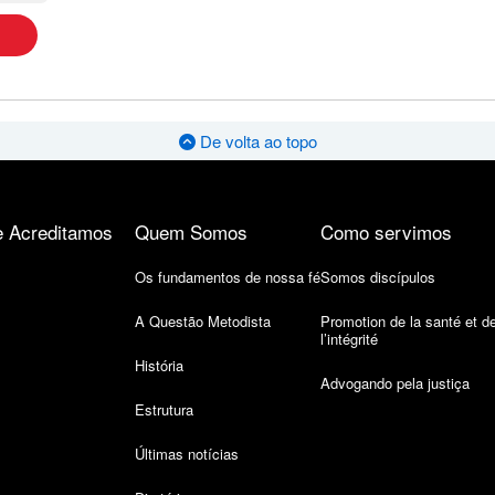
De volta ao topo
 Acreditamos
Quem Somos
Como servimos
Os fundamentos de nossa fé
Somos discípulos
A Questão Metodista
Promotion de la santé et d
l’intégrité
História
Advogando pela justiça
Estrutura
Últimas notícias