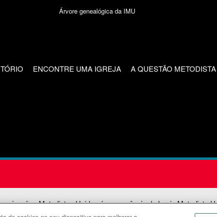
Árvore genealógica da IMU
CTÓRIO
ENCONTRE UMA IGREJA
A QUESTÃO METODISTA
unicações Metodistas Unidas é uma agência da Igreja Metodista U
o de cookies no seu dispositivo para melhorar a