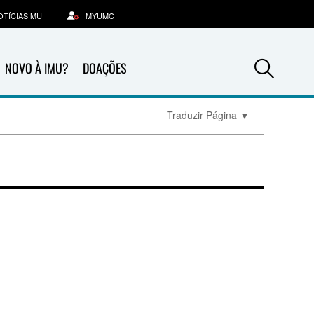
OTÍCIAS MU
MYUMC
Sea
NOVO À IMU?
DOAÇÕES
Traduzir Página
▼