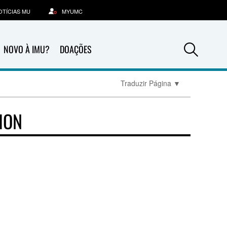
OTÍCIAS MU
MYUMC
Sea
NOVO À IMU?
DOAÇÕES
Traduzir Página
▼
ION