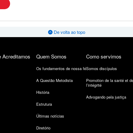
De volta ao topo
 Acreditamos
Quem Somos
Como servimos
Os fundamentos de nossa fé
Somos discípulos
A Questão Metodista
Promotion de la santé et d
l’intégrité
História
Advogando pela justiça
Estrutura
Últimas notícias
Diretório