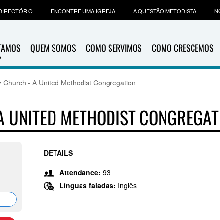
DIRECTÓRIO
ENCONTRE UMA IGREJA
A QUESTÃO METODISTA
N
ITAMOS
QUEM SOMOS
COMO SERVIMOS
COMO CRESCEMOS
y Church - A United Methodist Congregation
 A UNITED METHODIST CONGREGAT
DETAILS
Attendance:
93
Línguas faladas:
Inglês