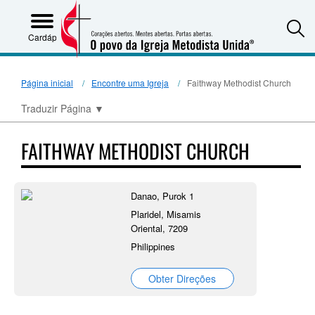
S
Cardápio
Página inicial
Encontre uma Igreja
Faithway Methodist Church
Traduzir Página
▼
FAITHWAY METHODIST CHURCH
Danao, Purok 1
Plaridel, Misamis
Oriental, 7209
Philippines
Obter Direções