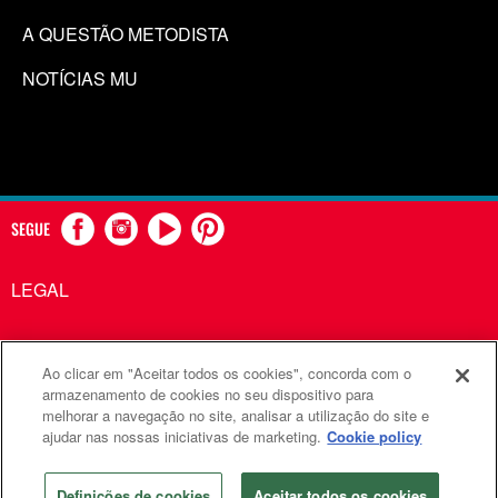
A QUESTÃO METODISTA
NOTÍCIAS MU
SEGUE
LEGAL
Ao clicar em "Aceitar todos os cookies", concorda com o
Comunicações Metodistas Unidas é uma agência da Igreja
armazenamento de cookies no seu dispositivo para
melhorar a navegação no site, analisar a utilização do site e
Metodista Unida
ajudar nas nossas iniciativas de marketing.
Cookie policy
©2026
Comunicações Metodistas Unidas. Todos os direitos
reservados
Definições de cookies
Aceitar todos os cookies