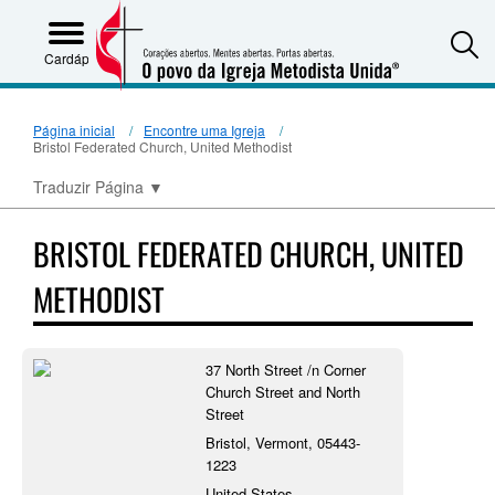
S
Cardápio
Página inicial
Encontre uma Igreja
Bristol Federated Church, United Methodist
Traduzir Página
▼
BRISTOL FEDERATED CHURCH, UNITED
METHODIST
37 North Street /n Corner
Church Street and North
Street
Bristol, Vermont, 05443-
1223
United States