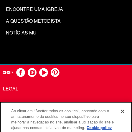
ENCONTRE UMA IGREJA
A QUESTÃO METODISTA
NOTÍCIAS MU
SEGUE
LEGAL
Ao clicar em "Aceitar todos os cookies", concorda com o
Comunicações Metodistas Unidas é uma agência da Igreja
armazenamento de cookies no seu dispositivo para
melhorar a navegação no site, analisar a utilização do site e
Metodista Unida
ajudar nas nossas iniciativas de marketing.
Cookie policy
©2026
Comunicações Metodistas Unidas. Todos os direitos