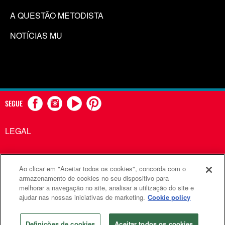
A QUESTÃO METODISTA
NOTÍCIAS MU
SEGUE
LEGAL
Ao clicar em "Aceitar todos os cookies", concorda com o
Comunicações Metodistas Unidas é uma agência da Igreja
armazenamento de cookies no seu dispositivo para
melhorar a navegação no site, analisar a utilização do site e
Metodista Unida
ajudar nas nossas iniciativas de marketing.
Cookie policy
©2026
Comunicações Metodistas Unidas. Todos os direitos
reservados
Definições de cookies
Aceitar todos os cookies