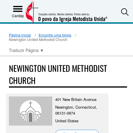
S
Cardápio
Página inicial
Encontre uma Igreja
Newington United Methodist Church
Traduzir Página
▼
NEWINGTON UNITED METHODIST
CHURCH
401 New Britain Avenue
Newington, Connecticut,
06131-0974
United States