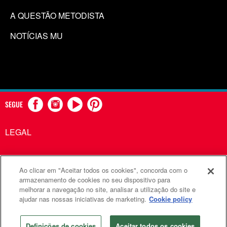
A QUESTÃO METODISTA
NOTÍCIAS MU
SEGUE
LEGAL
Ao clicar em "Aceitar todos os cookies", concorda com o
Comunicações Metodistas Unidas é uma agência da Igreja
armazenamento de cookies no seu dispositivo para
melhorar a navegação no site, analisar a utilização do site e
Metodista Unida
ajudar nas nossas iniciativas de marketing.
Cookie policy
©2026
Comunicações Metodistas Unidas. Todos os direitos
reservados
Definições de cookies
Aceitar todos os cookies