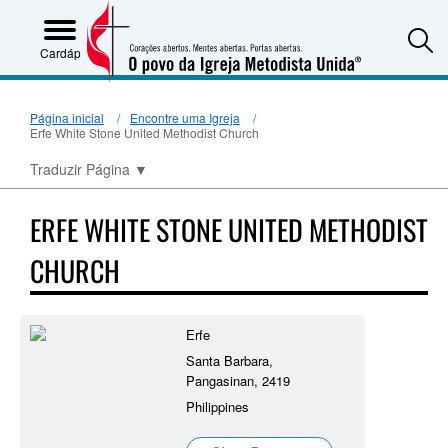
S
Cardápio
Página inicial
Encontre uma Igreja
Erfe White Stone United Methodist Church
Traduzir Página
▼
ERFE WHITE STONE UNITED METHODIST
CHURCH
Erfe
Santa Barbara,
Pangasinan, 2419
Philippines