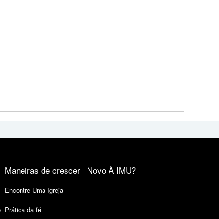
Maneiras de crescer
Novo À IMU?
Encontre-Uma-Igreja
e
Prática da fé