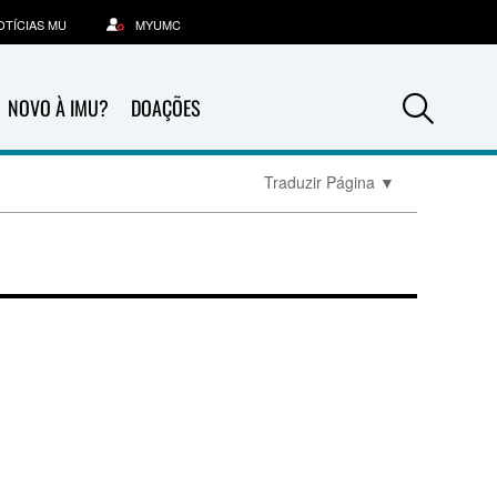
OTÍCIAS MU
MYUMC
Sea
NOVO À IMU?
DOAÇÕES
Traduzir Página
▼