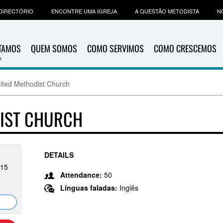
DIRECTÓRIO
ENCONTRE UMA IGREJA
A QUESTÃO METODISTA
N
ITAMOS
QUEM SOMOS
COMO SERVIMOS
COMO CRESCEMOS
ited Methodist Church
DIST CHURCH
DETAILS
015
Attendance:
50
Línguas faladas:
Inglês