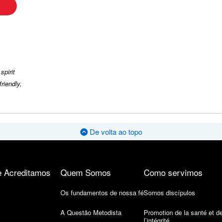
spirit
riendly,
De volta ao topo
 Acreditamos
Quem Somos
Como servimos
Os fundamentos de nossa fé
Somos discípulos
A Questão Metodista
Promotion de la santé et d
l’intégrité