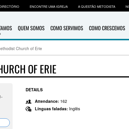
DIRECTÓRIO
ENCONTRE UMA IGREJA
A QUESTÃO METODISTA
N
ITAMOS
QUEM SOMOS
COMO SERVIMOS
COMO CRESCEMOS
Methodist Church of Erie
HURCH OF ERIE
DETAILS
1-
Attendance:
162
Línguas faladas:
Inglês