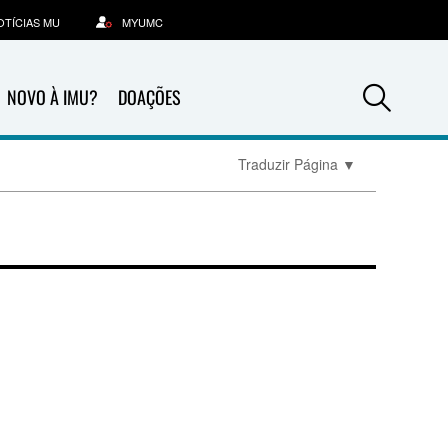
OTÍCIAS MU
MYUMC
Sea
NOVO À IMU?
DOAÇÕES
Traduzir Página
▼