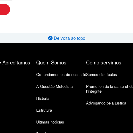
De volta ao topo
 Acreditamos
Quem Somos
Como servimos
Os fundamentos de nossa fé
Somos discípulos
A Questão Metodista
Promotion de la santé et d
l’intégrité
História
Advogando pela justiça
Estrutura
Últimas notícias