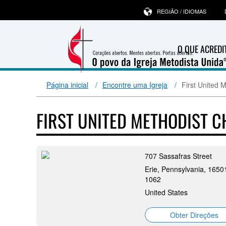
REGIÃO / IDIOMAS
O QUE ACRED
Página inicial
Encontre uma Igreja
First United 
FIRST UNITED METHODIST C
707 Sassafras Street
Erie, Pennsylvania, 1650
1062
United States
Obter Direções