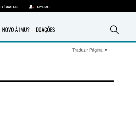
OTÍCIAS MU
MYUMC
Sea
NOVO À IMU?
DOAÇÕES
Traduzir Página
▼