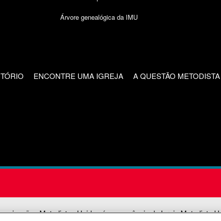
Árvore genealógica da IMU
CTÓRIO
ENCONTRE UMA IGREJA
A QUESTÃO METODISTA
unicações Metodistas Unidas é uma agência da Igreja Metodista U