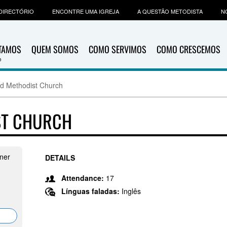
DIRECTÓRIO
ENCONTRE UMA IGREJA
A QUESTÃO METODISTA
N
ITAMOS
QUEM SOMOS
COMO SERVIMOS
COMO CRESCEMOS
ted Methodist Church
IST CHURCH
rner
DETAILS
Attendance:
17
Línguas faladas:
Inglês