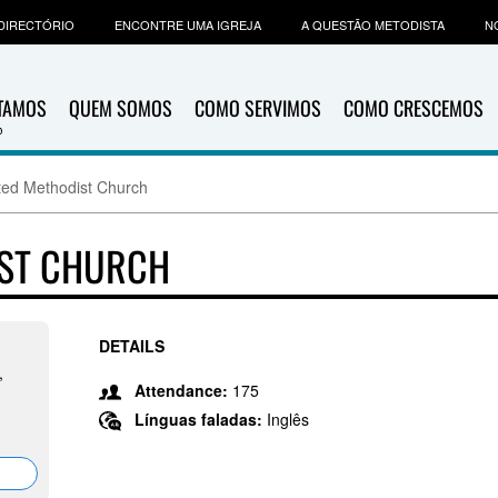
DIRECTÓRIO
ENCONTRE UMA IGREJA
A QUESTÃO METODISTA
N
ITAMOS
QUEM SOMOS
COMO SERVIMOS
COMO CRESCEMOS
ted Methodist Church
IST CHURCH
DETAILS
,
Attendance:
175
Línguas faladas:
Inglês