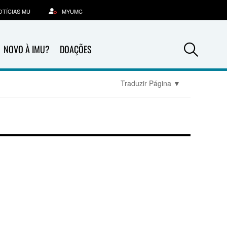
OTÍCIAS MU
MYUMC
Sea
NOVO À IMU?
DOAÇÕES
Traduzir Página
▼