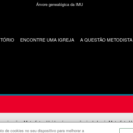
Árvore genealógica da IMU
CTÓRIO
ENCONTRE UMA IGREJA
A QUESTÃO METODISTA
unicações Metodistas Unidas é uma agência da Igreja Metodista U
o de cookies no seu dispositivo para melhorar a
2026
Comunicações Metodistas Unidas. Todos os direitos reservad