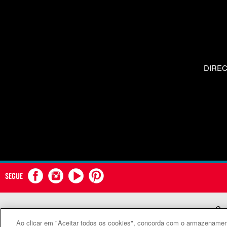
DIRE
SEGUE
Com
Ao clicar em "Aceitar todos os cookies", concorda com o armazenament
©