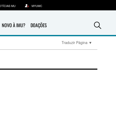
OTÍCIAS MU
MYUMC
Sea
NOVO À IMU?
DOAÇÕES
Traduzir Página
▼