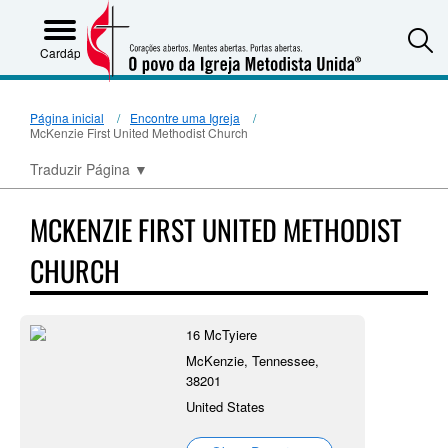
S
Cardápio
Página inicial
Encontre uma Igreja
McKenzie First United Methodist Church
Traduzir Página
▼
MCKENZIE FIRST UNITED METHODIST
CHURCH
16 McTyiere
McKenzie, Tennessee,
38201
United States