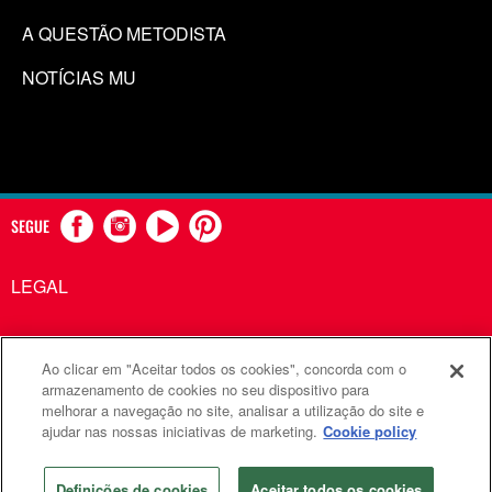
A QUESTÃO METODISTA
NOTÍCIAS MU
SEGUE
LEGAL
Ao clicar em "Aceitar todos os cookies", concorda com o
Comunicações Metodistas Unidas é uma agência da Igreja
armazenamento de cookies no seu dispositivo para
melhorar a navegação no site, analisar a utilização do site e
Metodista Unida
ajudar nas nossas iniciativas de marketing.
Cookie policy
©2026
Comunicações Metodistas Unidas. Todos os direitos
reservados
Definições de cookies
Aceitar todos os cookies