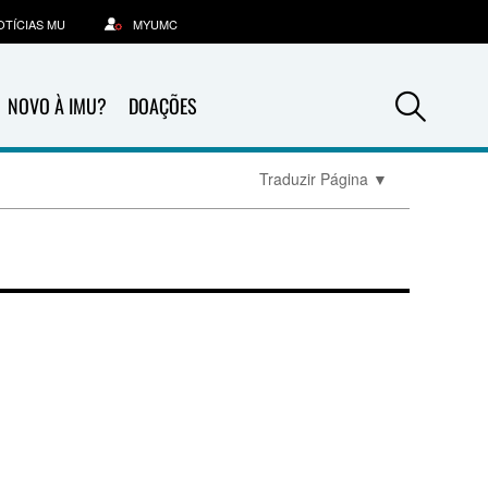
OTÍCIAS MU
MYUMC
Sea
NOVO À IMU?
DOAÇÕES
Traduzir Página
▼