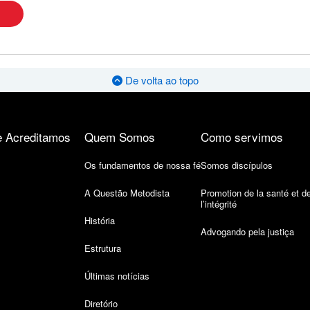
De volta ao topo
 Acreditamos
Quem Somos
Como servimos
Os fundamentos de nossa fé
Somos discípulos
A Questão Metodista
Promotion de la santé et d
l’intégrité
História
Advogando pela justiça
Estrutura
Últimas notícias
Diretório