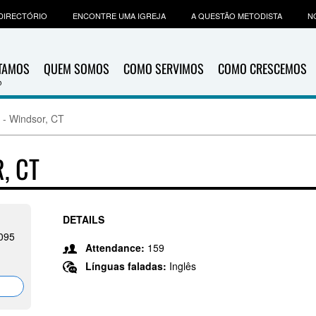
DIRECTÓRIO
ENCONTRE UMA IGREJA
A QUESTÃO METODISTA
N
ITAMOS
QUEM SOMOS
COMO SERVIMOS
COMO CRESCEMOS
h - Windsor, CT
, CT
DETAILS
6095
Attendance:
159
Línguas faladas:
Inglês