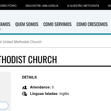
DIRECTÓRIO
ENCONTRE UMA IGREJA
A QUESTÃO METODISTA
N
ITAMOS
QUEM SOMOS
COMO SERVIMOS
COMO CRESCEMOS
l United Methodist Church
ETHODIST CHURCH
DETAILS
Attendance:
5
Línguas faladas:
Inglês