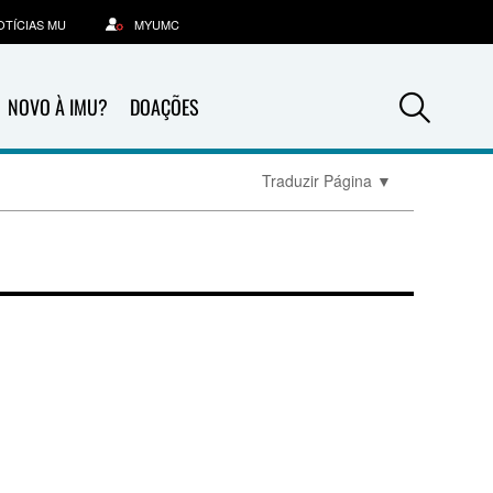
OTÍCIAS MU
MYUMC
Sea
NOVO À IMU?
DOAÇÕES
Traduzir Página
▼