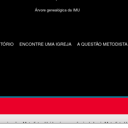
Árvore genealógica da IMU
CTÓRIO
ENCONTRE UMA IGREJA
A QUESTÃO METODISTA
unicações Metodistas Unidas é uma agência da Igreja Metodista U