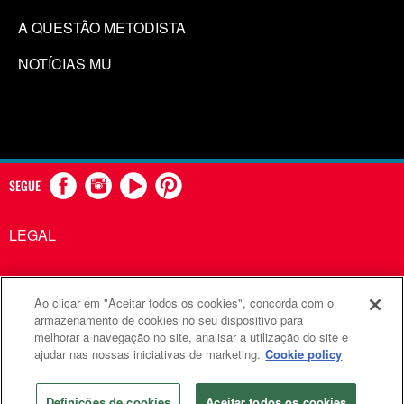
A QUESTÃO METODISTA
NOTÍCIAS MU
SEGUE
LEGAL
Ao clicar em "Aceitar todos os cookies", concorda com o
Comunicações Metodistas Unidas é uma agência da Igreja
armazenamento de cookies no seu dispositivo para
melhorar a navegação no site, analisar a utilização do site e
Metodista Unida
ajudar nas nossas iniciativas de marketing.
Cookie policy
©2026
Comunicações Metodistas Unidas. Todos os direitos
reservados
Definições de cookies
Aceitar todos os cookies