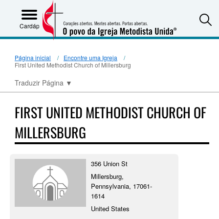
S
Cardápio
Página inicial
Encontre uma Igreja
First United Methodist Church of Millersburg
Traduzir Página
▼
FIRST UNITED METHODIST CHURCH OF
MILLERSBURG
356 Union St
Millersburg,
Pennsylvania, 17061-
1614
United States