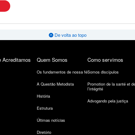
De volta ao topo
 Acreditamos
Quem Somos
Como servimos
Os fundamentos de nossa fé
Somos discípulos
A Questão Metodista
Promotion de la santé et d
l’intégrité
História
Advogando pela justiça
Estrutura
Últimas notícias
Diretório