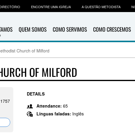
DIRECTÓRIO
ENCONTRE UMA IGREJA
A QUESTÃO METODISTA
N
ITAMOS
QUEM SOMOS
COMO SERVIMOS
COMO CRESCEMOS
Methodist Church of Milford
CHURCH OF MILFORD
DETAILS
01757
Attendance:
65
Línguas faladas:
Inglês