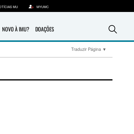
OTÍCIAS MU
MYUMC
Sea
NOVO À IMU?
DOAÇÕES
Traduzir Página
▼