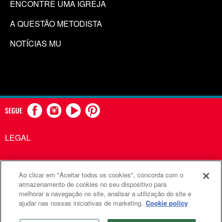
ENCONTRE UMA IGREJA
A QUESTÃO METODISTA
NOTÍCIAS MU
SEGUE
LEGAL
Ao clicar em "Aceitar todos os cookies", concorda com o
Comunicações Metodistas Unidas é uma agência da Igreja
armazenamento de cookies no seu dispositivo para
melhorar a navegação no site, analisar a utilização do site e
Metodista Unida
ajudar nas nossas iniciativas de marketing.
Cookie policy
©2026
Comunicações Metodistas Unidas. Todos os direitos
reservados