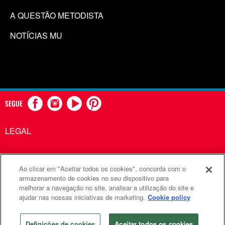
A QUESTÃO METODISTA
NOTÍCIAS MU
SEGUE
LEGAL
Ao clicar em "Aceitar todos os cookies", concorda com o
Comunicações Metodistas Unidas é uma agência da Igreja
armazenamento de cookies no seu dispositivo para
melhorar a navegação no site, analisar a utilização do site e
Metodista Unida
ajudar nas nossas iniciativas de marketing.
Cookie policy
©2026
Comunicações Metodistas Unidas. Todos os direitos
reservados
Definições de cookies
Aceitar todos os cookies