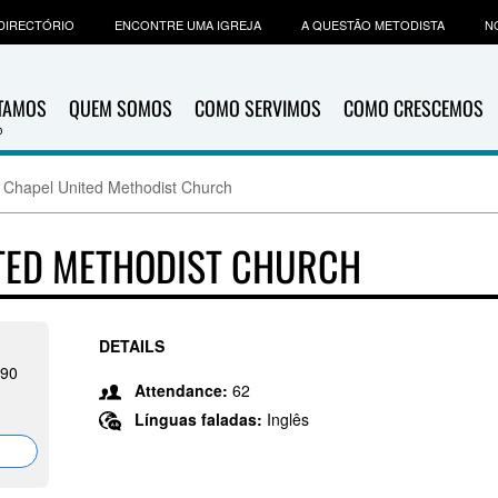
DIRECTÓRIO
ENCONTRE UMA IGREJA
A QUESTÃO METODISTA
N
ITAMOS
QUEM SOMOS
COMO SERVIMOS
COMO CRESCEMOS
 Chapel United Methodist Church
TED METHODIST CHURCH
DETAILS
390
Attendance:
62
Línguas faladas:
Inglês