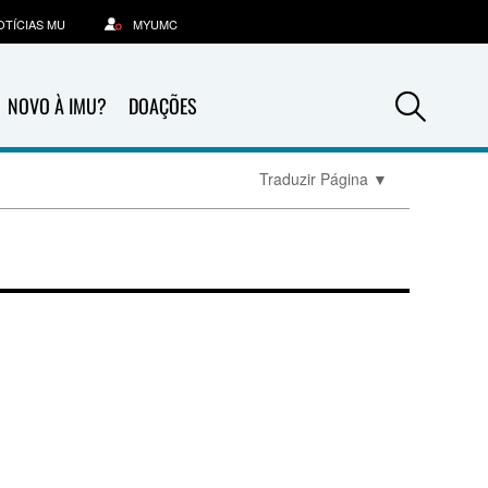
OTÍCIAS MU
MYUMC
Sea
NOVO À IMU?
DOAÇÕES
Traduzir Página
▼