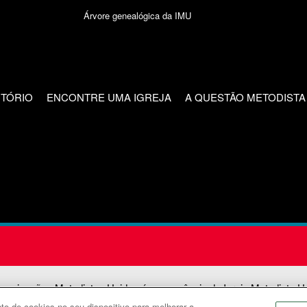
Árvore genealógica da IMU
CTÓRIO
ENCONTRE UMA IGREJA
A QUESTÃO METODISTA
unicações Metodistas Unidas é uma agência da Igreja Metodista U
o de cookies no seu dispositivo para melhorar a