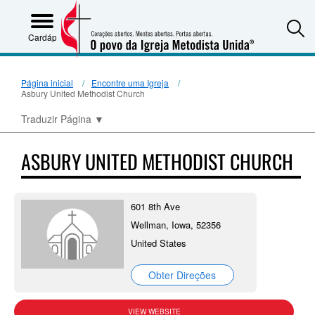
S
Cardápio
Página inicial
Encontre uma Igreja
Asbury United Methodist Church
Traduzir Página
▼
ASBURY UNITED METHODIST CHURCH
601 8th Ave
Wellman, Iowa, 52356
United States
Obter Direções
VIEW WEBSITE