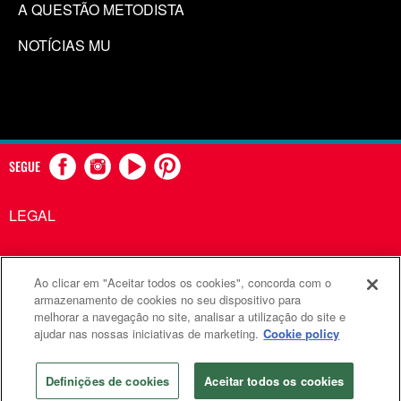
A QUESTÃO METODISTA
NOTÍCIAS MU
SEGUE
LEGAL
Ao clicar em "Aceitar todos os cookies", concorda com o
Comunicações Metodistas Unidas é uma agência da Igreja
armazenamento de cookies no seu dispositivo para
melhorar a navegação no site, analisar a utilização do site e
Metodista Unida
ajudar nas nossas iniciativas de marketing.
Cookie policy
©2026
Comunicações Metodistas Unidas. Todos os direitos
reservados
Definições de cookies
Aceitar todos os cookies