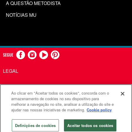
A QUESTÃO METODISTA
NOTÍCIAS MU
SEGUE
LEGAL
Ao clicar em "Aceitar todos os cookies", concorda com o
Comunicações Metodistas Unidas é uma agência da Igreja
armazenamento de cookies no seu dispositivo para
melhorar a navegação no site, analisar a utilização do site e
Metodista Unida
ajudar nas nossas iniciativas de marketing.
Cookie policy
©2026
Comunicações Metodistas Unidas. Todos os direitos
reservados
Definições de cookies
Aceitar todos os cookies