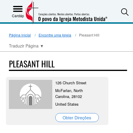
S
Cardápio
Página inicial
Encontre uma Igreja
Pleasant Hill
Traduzir Página
▼
PLEASANT HILL
126 Church Street
McFarlan, North
Carolina, 28102
United States
Obter Direções