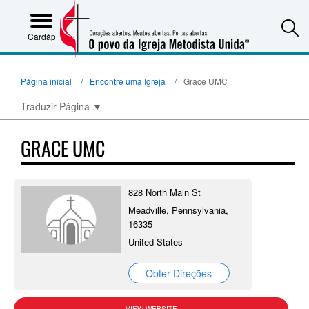
S
Cardápio
Página inicial
Encontre uma Igreja
Grace UMC
Traduzir Página
▼
GRACE UMC
828 North Main St
Meadville, Pennsylvania,
16335
United States
Obter Direções