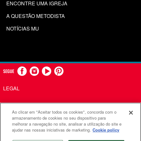
ENCONTRE UMA IGREJA
A QUESTÃO METODISTA
NOTÍCIAS MU
SEGUE
LEGAL
Ao clicar em "Aceitar todos os cookies", concorda com o
Comunicações Metodistas Unidas é uma agência da Igreja
armazenamento de cookies no seu dispositivo para
melhorar a navegação no site, analisar a utilização do site e
Metodista Unida
ajudar nas nossas iniciativas de marketing.
Cookie policy
©2026
Comunicações Metodistas Unidas. Todos os direitos