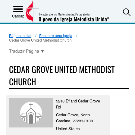
S
Cardápio
Página inicial
Encontre uma Igreja
Cedar Grove United Methodist Church
Traduzir Página
▼
CEDAR GROVE UNITED METHODIST
CHURCH
5218 Efland Cedar Grove
Rd
Cedar Grove, North
Carolina, 27231-0138
United States