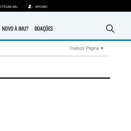
OTÍCIAS MU
MYUMC
Sea
NOVO À IMU?
DOAÇÕES
Traduzir Página
▼