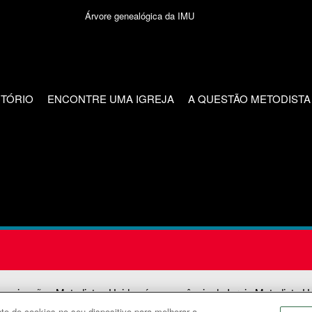
Árvore genealógica da IMU
CTÓRIO
ENCONTRE UMA IGREJA
A QUESTÃO METODISTA
unicações Metodistas Unidas é uma agência da Igreja Metodista U
o de cookies no seu dispositivo para melhorar a