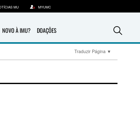
OTÍCIAS MU
MYUMC
Sea
NOVO À IMU?
DOAÇÕES
Traduzir Página
▼