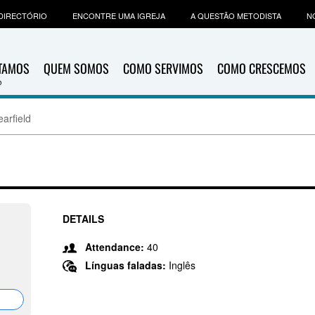
DIRECTÓRIO
ENCONTRE UMA IGREJA
A QUESTÃO METODISTA
N
ITAMOS
QUEM SOMOS
COMO SERVIMOS
COMO CRESCEMOS
arfield
DETAILS
Attendance:
40
Línguas faladas:
Inglês