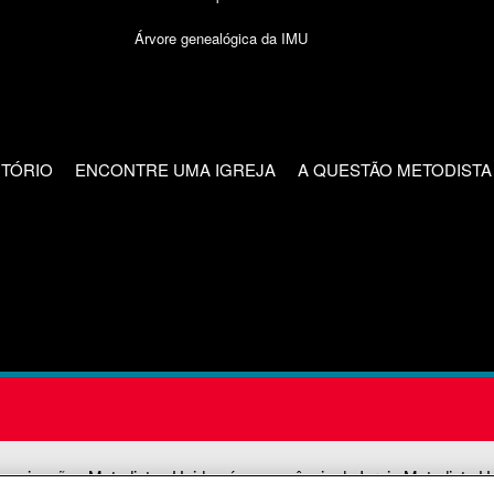
Árvore genealógica da IMU
CTÓRIO
ENCONTRE UMA IGREJA
A QUESTÃO METODISTA
unicações Metodistas Unidas é uma agência da Igreja Metodista U