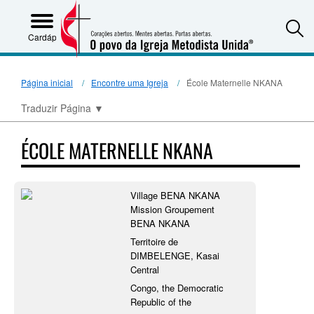
S
Cardápio
Página inicial
Encontre uma Igreja
École Maternelle NKANA
Traduzir Página
▼
ÉCOLE MATERNELLE NKANA
Village BENA NKANA
Mission Groupement
BENA NKANA
Territoire de
DIMBELENGE, Kasai
Central
Congo, the Democratic
Republic of the