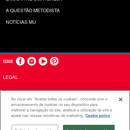
A QUESTÃO METODISTA
NOTÍCIAS MU
SEGUE
LEGAL
Ao clicar em "Aceitar todos os cookies", concorda com o
Comunicações Metodistas Unidas é uma agência da Igreja
armazenamento de cookies no seu dispositivo para
melhorar a navegação no site, analisar a utilização do site e
Metodista Unida
ajudar nas nossas iniciativas de marketing.
Cookie policy
©2026
Comunicações Metodistas Unidas. Todos os direitos
reservados