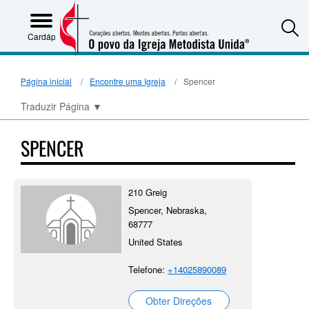
S
Cardápio
Página inicial
Encontre uma Igreja
Spencer
Traduzir Página
▼
SPENCER
210 Greig
Spencer, Nebraska,
68777
United States
Telefone:
+14025890089
Obter Direções