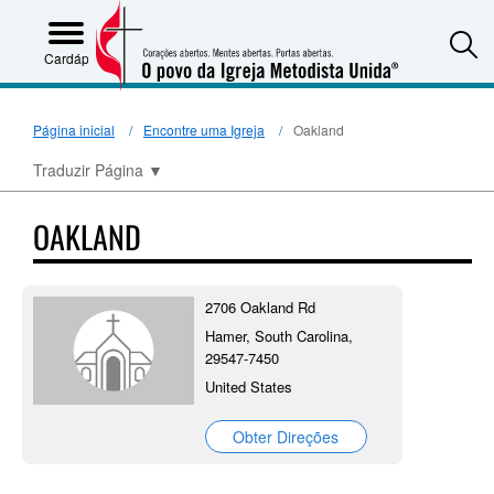
S
Cardápio
Página inicial
Encontre uma Igreja
Oakland
Traduzir Página
▼
OAKLAND
2706 Oakland Rd
Hamer, South Carolina,
29547-7450
United States
Obter Direções