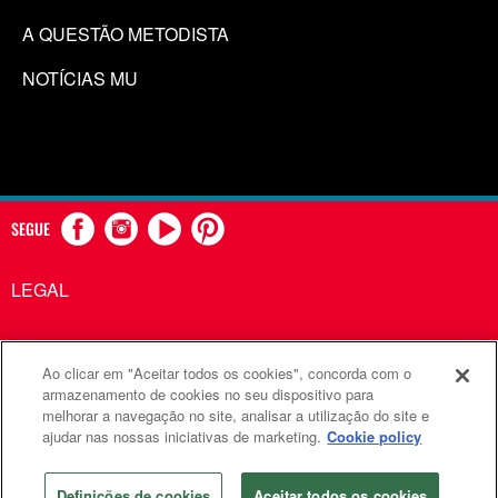
A QUESTÃO METODISTA
NOTÍCIAS MU
SEGUE
LEGAL
Ao clicar em "Aceitar todos os cookies", concorda com o
Comunicações Metodistas Unidas é uma agência da Igreja
armazenamento de cookies no seu dispositivo para
melhorar a navegação no site, analisar a utilização do site e
Metodista Unida
ajudar nas nossas iniciativas de marketing.
Cookie policy
©2026
Comunicações Metodistas Unidas. Todos os direitos
reservados
Definições de cookies
Aceitar todos os cookies