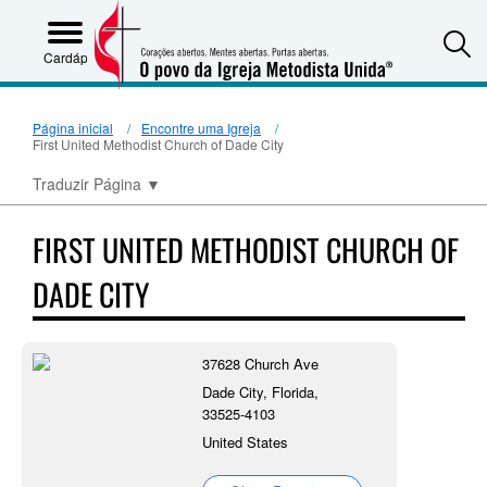
S
Cardápio
Página inicial
Encontre uma Igreja
First United Methodist Church of Dade City
Traduzir Página
▼
FIRST UNITED METHODIST CHURCH OF
DADE CITY
37628 Church Ave
Dade City, Florida,
33525-4103
United States