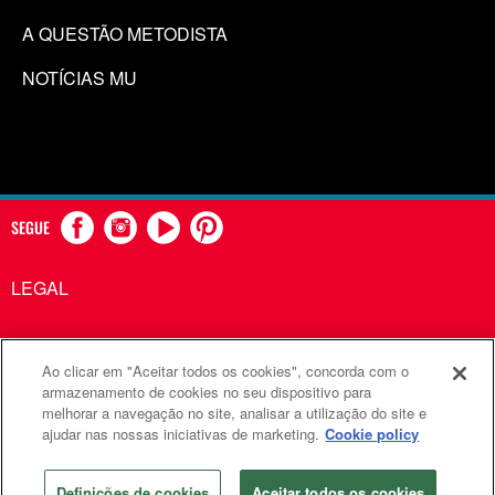
A QUESTÃO METODISTA
NOTÍCIAS MU
SEGUE
LEGAL
Ao clicar em "Aceitar todos os cookies", concorda com o
Comunicações Metodistas Unidas é uma agência da Igreja
armazenamento de cookies no seu dispositivo para
melhorar a navegação no site, analisar a utilização do site e
Metodista Unida
ajudar nas nossas iniciativas de marketing.
Cookie policy
©2026
Comunicações Metodistas Unidas. Todos os direitos
reservados
Definições de cookies
Aceitar todos os cookies