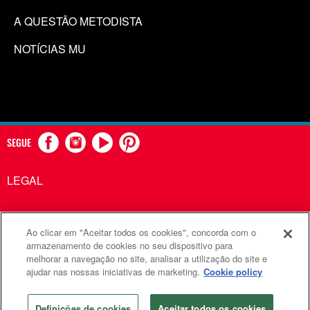
A QUESTÃO METODISTA
NOTÍCIAS MU
SEGUE
LEGAL
Ao clicar em "Aceitar todos os cookies", concorda com o
Comunicações Metodistas Unidas é uma agência da Igreja
armazenamento de cookies no seu dispositivo para
melhorar a navegação no site, analisar a utilização do site e
Metodista Unida
ajudar nas nossas iniciativas de marketing.
Cookie policy
©2026
Comunicações Metodistas Unidas. Todos os direitos
reservados
Definições de cookies
Aceitar todos os cookies